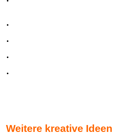
Burgmuseum
Grünwald:
http://www.archaeologie-
bayern.de/de/zweigmuseen/gruenwald
BMW Welt Junior Campus
https://www.bmw-
welt.com/de/experience/juniorprogramm.html
Confiserie Dengel in Rott am Inn:
https://tinyurl.com/yyzcslxx
Flugwerft Schleißheim:
https://www.deutsches-
museum.de/flugwerft/information/besucherinformat
Führung Bavaria Filmstadt
https://www.filmstadt.de/attraktionen/filmstadt-
fuehrung
Weitere kreative Ideen