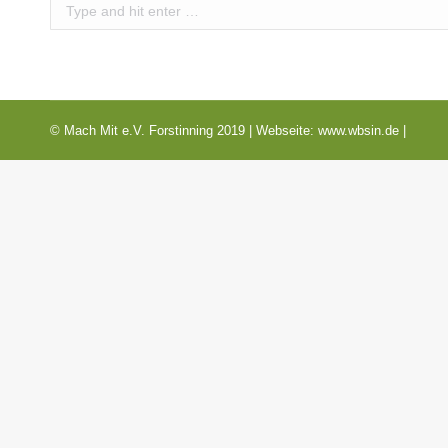
Search:
© Mach Mit e.V. Forstinning 2019 | Webseite:
www.wbsin.de
|