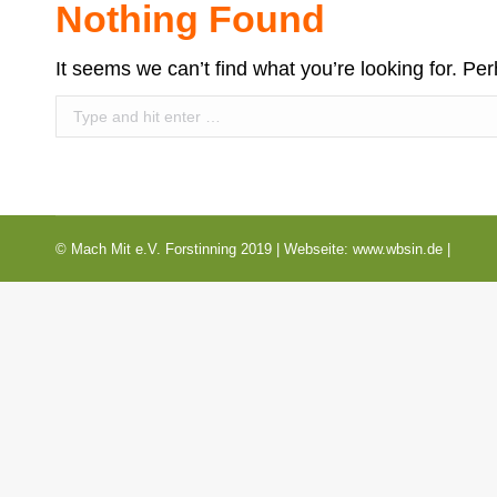
Nothing Found
It seems we can’t find what you’re looking for. Pe
Search:
© Mach Mit e.V. Forstinning 2019 | Webseite:
www.wbsin.de
|