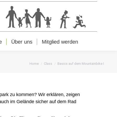
e
Über uns
Mitglied werden
e
Über uns
Mitglied werden
You are here:
Home
Class
Basics auf dem Mountainbike I
park zu kommen? Wir erklären, zeigen
 auch im Gelände sicher auf dem Rad